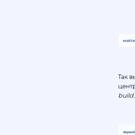
Так в
цент
build