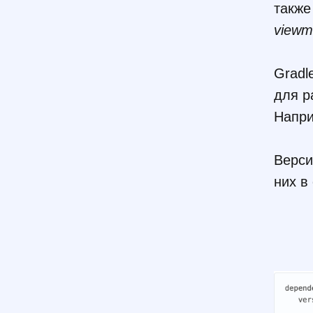
также
viewm
Gradl
для р
Напр
Верси
них в