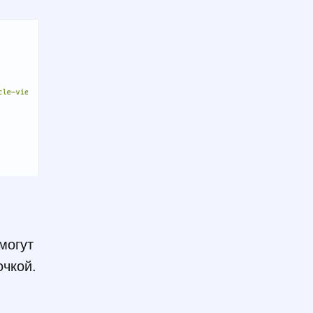
могут
очкой.