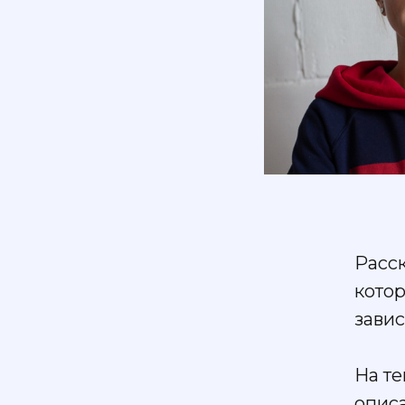
Расс
кото
завис
На т
опис