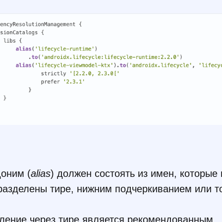
оним (
alias
) должен состоять из имен, которые 
разделены тире, нижним подчеркиванием или т
ление через тире является рекомендованным.