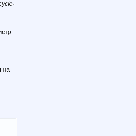
ecycle-
истр
я на