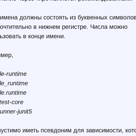
имена должны состоять из буквенных символов
очтительно в нижнем регистре. Числа можно
ьзовать в конце имени.
мер,
cle-runtime
cle_runtime
cle.runtime
-test-core
unner-junit5
устимо иметь псевдоним для зависимости, кот