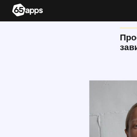
Про
зав