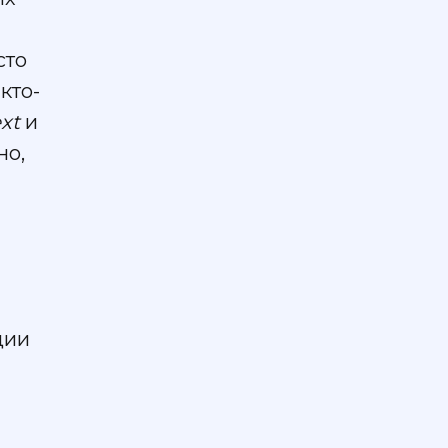
сто
 кто-
xt
и
но,
дии