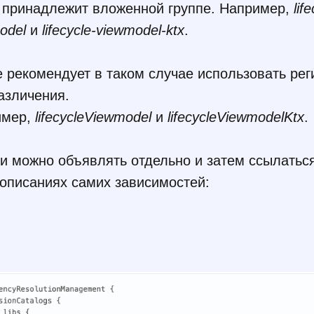
 принадлежит вложенной группе. Например,
lif
odel
и
lifecycle-viewmodel-ktx
.
e рекомендует в таком случае использовать рег
азличения.
имер,
lifecycleViewmodel
и
lifecycleViewmodelKtx
.
и можно объявлять отдельно и затем ссылатьс
 описаниях самих зависимостей: