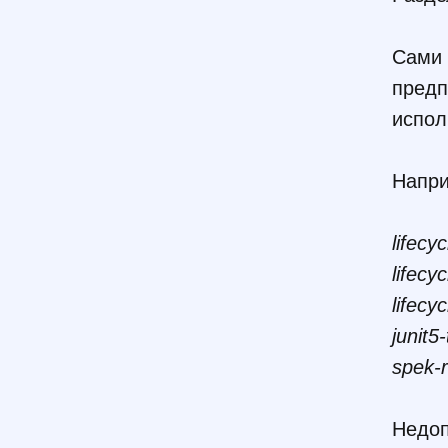
Сами 
предп
испол
Напри
lifecy
lifecy
lifecy
junit5
spek-r
Недоп