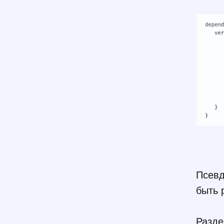
Псевд
быть 
Разде