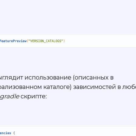
ыглядит использование (описанных в
рализованном каталоге) зависимостей в лю
.gradle
скрипте: