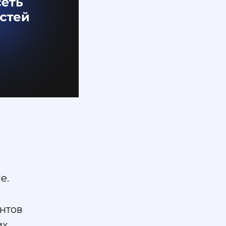
e.
нтов
их