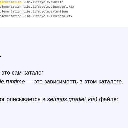
:
это сам каталог
cle.runtime
— это зависимость в этом каталоге.
ог описывается в
settings.gradle(.kts)
файле: