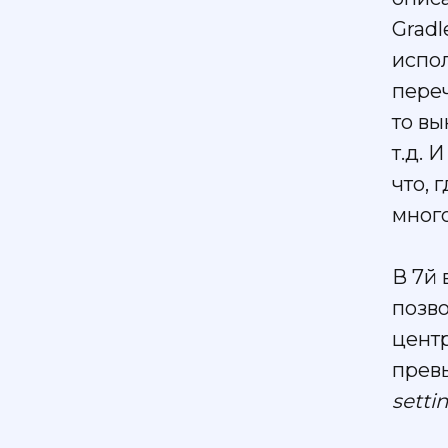
Gradl
испол
пере
то вы
т.д. 
что, 
мног
В 7й 
позв
центр
превь
setti