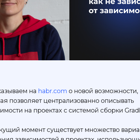
казываем на
habr.com
о новой возможности,
рая позволяет централизованно описывать
имости на проектах с системой сборки Gradl
екущий момент существует множество вариа
ания зависимостей в проектах, использующ