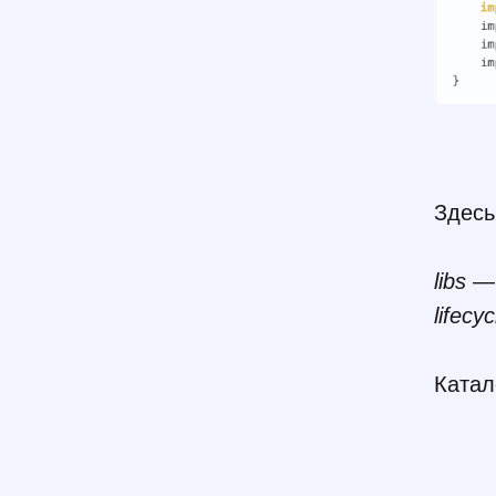
Здесь
libs
— 
lifecy
Катал